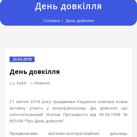
День довкілля
Головна
День довкілля
23.04.2018
День довкілля
від
kpkk
в
Новини
21 квітня 2018 року працівники Керуючої компанії взяли
активну участь у всеукраїнському Дні довкілля
, що
започаткований Указом Президента від 06.08.1998 №
855/98 “Про День довкілля”.
Працівниками житлово-експлуатаційних дільниць