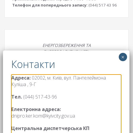
Телефон для попереднього запису:
(044) 517 43 96
ЕНЕРГОЗБЕРЕЖЕННЯ ТА
ЕНЕРГОЕФЕКТИВНІСТЬ
Адреса:
02002, м. Київ, вул. Пантелеймона
Куліша , 9-Г
Платформа реалізації ідей для покращення
Тел.
(044) 517-43-96
твого міста!
Електронна адреса:
dnipro.ker.kom@kyivcity.gov.ua
Центральна диспетчерська КП