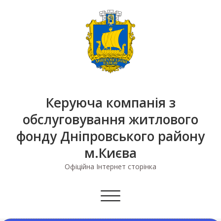
Skip
to
content
Керуюча компанія з
обслуговування житлового
фонду Дніпровського району
м.Києва
Офіційна Інтернет сторінка
Перемкнути
навігацію