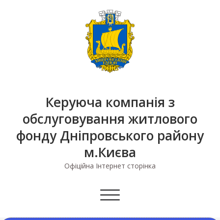
Skip
to
content
Керуюча компанія з
обслуговування житлового
фонду Дніпровського району
м.Києва
Офіційна Інтернет сторінка
Перемкнути
навігацію