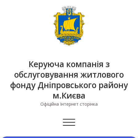
Skip
to
content
Керуюча компанія з
обслуговування житлового
фонду Дніпровського району
м.Києва
Офіційна Інтернет сторінка
Перемкнути
навігацію