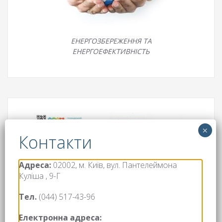
ЕНЕРГОЗБЕРЕЖЕННЯ ТА
ЕНЕРГОЕФЕКТИВНІСТЬ
Адреса:
02002, м. Київ, вул. Пантелеймона
Куліша , 9-Г
Платформа реалізації ідей для покращення
Тел.
(044) 517-43-96
твого міста!
Електронна адреса: